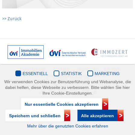
>> Zurück
Datenschutz
Kontakt
Impressum
| © ÖVI
ESSENTIELL
STATISTIK
MARKETING
Immobilienakademie
Wir verwenden Cookies zur Benutzerführung und Webanalyse, die
Mariahilfer Straße 116/2.OG/2 1070 Wien | +43(1)505 32 50 |
dabei helfen, diese Webseite zu verbessern. Bitte wählen Sie hier
immobilienakademie@ovi.at
Ihre Cookie-Einstellungen.
Nur essentielle Cookies akzeptieren
Speichern und schließen
Alle akzeptieren
Mehr über die genutzten Cookies erfahren