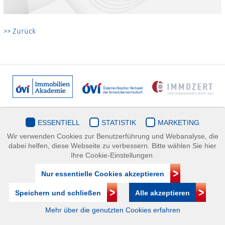
>> Zurück
Datenschutz
Kontakt
Impressum
| © ÖVI
ESSENTIELL
STATISTIK
MARKETING
Immobilienakademie
Wir verwenden Cookies zur Benutzerführung und Webanalyse, die
Mariahilfer Straße 116/2.OG/2 1070 Wien | +43(1)505 32 50 |
dabei helfen, diese Webseite zu verbessern. Bitte wählen Sie hier
immobilienakademie@ovi.at
Ihre Cookie-Einstellungen.
Nur essentielle Cookies akzeptieren
Speichern und schließen
Alle akzeptieren
Mehr über die genutzten Cookies erfahren