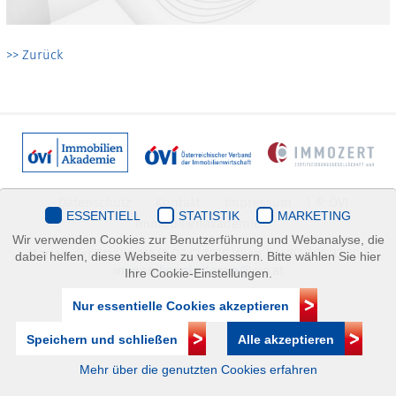
>> Zurück
Datenschutz
Kontakt
Impressum
| © ÖVI
ESSENTIELL
STATISTIK
MARKETING
Immobilienakademie
Wir verwenden Cookies zur Benutzerführung und Webanalyse, die
Mariahilfer Straße 116/2.OG/2 1070 Wien | +43(1)505 32 50 |
dabei helfen, diese Webseite zu verbessern. Bitte wählen Sie hier
immobilienakademie@ovi.at
Ihre Cookie-Einstellungen.
Nur essentielle Cookies akzeptieren
Speichern und schließen
Alle akzeptieren
Mehr über die genutzten Cookies erfahren