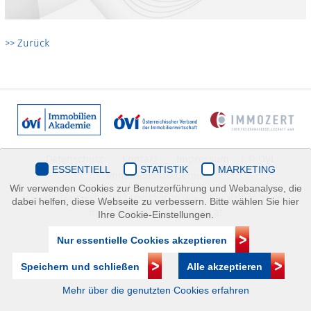
>> Zurück
Datenschutz
Kontakt
Impressum
| © ÖVI
ESSENTIELL
STATISTIK
MARKETING
Immobilienakademie
Wir verwenden Cookies zur Benutzerführung und Webanalyse, die
Mariahilfer Straße 116/2.OG/2 1070 Wien | +43(1)505 32 50 |
dabei helfen, diese Webseite zu verbessern. Bitte wählen Sie hier
immobilienakademie@ovi.at
Ihre Cookie-Einstellungen.
Nur essentielle Cookies akzeptieren
Speichern und schließen
Alle akzeptieren
Mehr über die genutzten Cookies erfahren