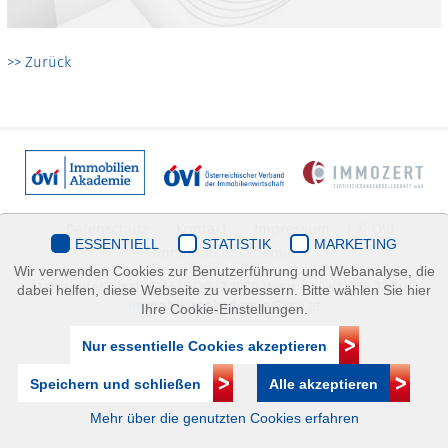
>> Zurück
Datenschutz
Kontakt
Impressum
| © ÖVI
ESSENTIELL
STATISTIK
MARKETING
Immobilienakademie
Wir verwenden Cookies zur Benutzerführung und Webanalyse, die
Mariahilfer Straße 116/2.OG/2 1070 Wien | +43(1)505 32 50 |
dabei helfen, diese Webseite zu verbessern. Bitte wählen Sie hier
immobilienakademie@ovi.at
Ihre Cookie-Einstellungen.
Nur essentielle Cookies akzeptieren
Speichern und schließen
Alle akzeptieren
Mehr über die genutzten Cookies erfahren