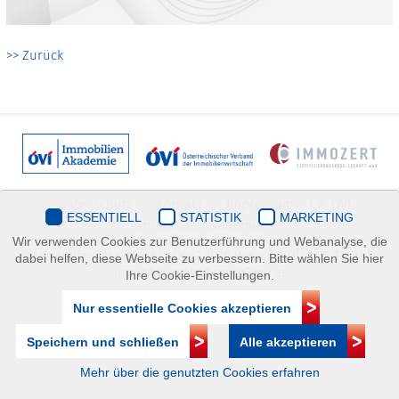
>> Zurück
Datenschutz
Kontakt
Impressum
| © ÖVI
ESSENTIELL
STATISTIK
MARKETING
Immobilienakademie
Wir verwenden Cookies zur Benutzerführung und Webanalyse, die
Mariahilfer Straße 116/2.OG/2 1070 Wien | +43(1)505 32 50 |
dabei helfen, diese Webseite zu verbessern. Bitte wählen Sie hier
immobilienakademie@ovi.at
Ihre Cookie-Einstellungen.
Nur essentielle Cookies akzeptieren
Speichern und schließen
Alle akzeptieren
Mehr über die genutzten Cookies erfahren