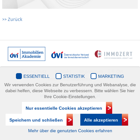
>> Zurück
Datenschutz
Kontakt
Impressum
| © ÖVI
ESSENTIELL
STATISTIK
MARKETING
Immobilienakademie
Wir verwenden Cookies zur Benutzerführung und Webanalyse, die
Mariahilfer Straße 116/2.OG/2 1070 Wien | +43(1)505 32 50 |
dabei helfen, diese Webseite zu verbessern. Bitte wählen Sie hier
immobilienakademie@ovi.at
Ihre Cookie-Einstellungen.
Nur essentielle Cookies akzeptieren
Speichern und schließen
Alle akzeptieren
Mehr über die genutzten Cookies erfahren