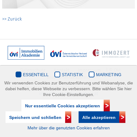
>> Zurück
Datenschutz
Kontakt
Impressum
| © ÖVI
ESSENTIELL
STATISTIK
MARKETING
Immobilienakademie
Wir verwenden Cookies zur Benutzerführung und Webanalyse, die
Mariahilfer Straße 116/2.OG/2 1070 Wien | +43(1)505 32 50 |
dabei helfen, diese Webseite zu verbessern. Bitte wählen Sie hier
immobilienakademie@ovi.at
Ihre Cookie-Einstellungen.
Nur essentielle Cookies akzeptieren
Speichern und schließen
Alle akzeptieren
Mehr über die genutzten Cookies erfahren