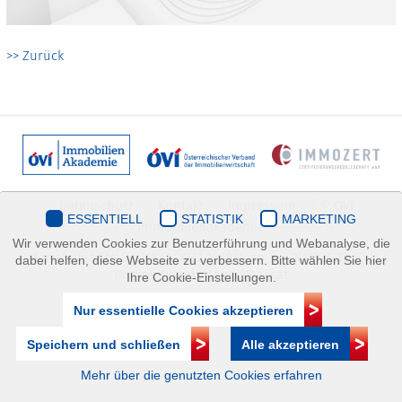
>> Zurück
Datenschutz
Kontakt
Impressum
| © ÖVI
ESSENTIELL
STATISTIK
MARKETING
Immobilienakademie
Wir verwenden Cookies zur Benutzerführung und Webanalyse, die
Mariahilfer Straße 116/2.OG/2 1070 Wien | +43(1)505 32 50 |
dabei helfen, diese Webseite zu verbessern. Bitte wählen Sie hier
immobilienakademie@ovi.at
Ihre Cookie-Einstellungen.
Nur essentielle Cookies akzeptieren
Speichern und schließen
Alle akzeptieren
Mehr über die genutzten Cookies erfahren