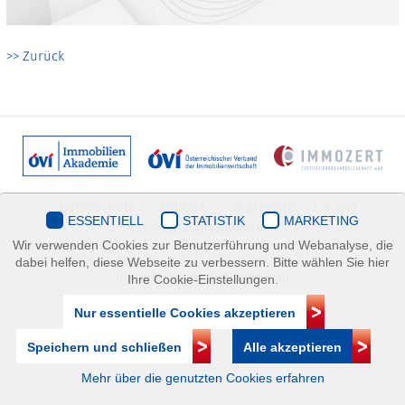
>> Zurück
Datenschutz
Kontakt
Impressum
| © ÖVI
ESSENTIELL
STATISTIK
MARKETING
Immobilienakademie
Wir verwenden Cookies zur Benutzerführung und Webanalyse, die
Mariahilfer Straße 116/2.OG/2 1070 Wien | +43(1)505 32 50 |
dabei helfen, diese Webseite zu verbessern. Bitte wählen Sie hier
immobilienakademie@ovi.at
Ihre Cookie-Einstellungen.
Nur essentielle Cookies akzeptieren
Speichern und schließen
Alle akzeptieren
Mehr über die genutzten Cookies erfahren