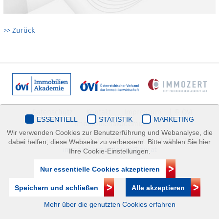
>> Zurück
Datenschutz
Kontakt
Impressum
| © ÖVI
ESSENTIELL
STATISTIK
MARKETING
Immobilienakademie
Wir verwenden Cookies zur Benutzerführung und Webanalyse, die
Mariahilfer Straße 116/2.OG/2 1070 Wien | +43(1)505 32 50 |
dabei helfen, diese Webseite zu verbessern. Bitte wählen Sie hier
immobilienakademie@ovi.at
Ihre Cookie-Einstellungen.
Nur essentielle Cookies akzeptieren
Speichern und schließen
Alle akzeptieren
Mehr über die genutzten Cookies erfahren