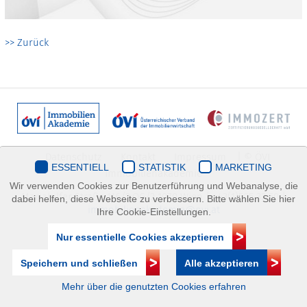
>> Zurück
Datenschutz
Kontakt
Impressum
| © ÖVI
ESSENTIELL
STATISTIK
MARKETING
Immobilienakademie
Wir verwenden Cookies zur Benutzerführung und Webanalyse, die
Mariahilfer Straße 116/2.OG/2 1070 Wien | +43(1)505 32 50 |
dabei helfen, diese Webseite zu verbessern. Bitte wählen Sie hier
immobilienakademie@ovi.at
Ihre Cookie-Einstellungen.
Nur essentielle Cookies akzeptieren
Speichern und schließen
Alle akzeptieren
Mehr über die genutzten Cookies erfahren