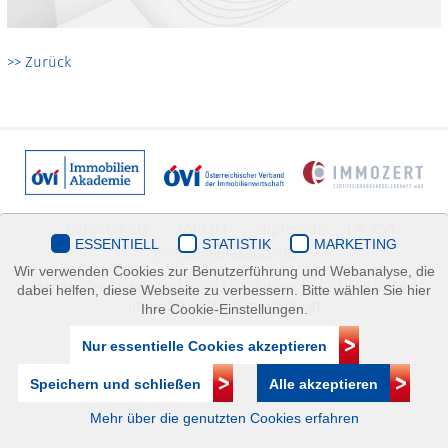
>> Zurück
Datenschutz
Kontakt
Impressum
| © ÖVI
ESSENTIELL
STATISTIK
MARKETING
Immobilienakademie
Wir verwenden Cookies zur Benutzerführung und Webanalyse, die
Mariahilfer Straße 116/2.OG/2 1070 Wien | +43(1)505 32 50 |
dabei helfen, diese Webseite zu verbessern. Bitte wählen Sie hier
immobilienakademie@ovi.at
Ihre Cookie-Einstellungen.
Nur essentielle Cookies akzeptieren
Speichern und schließen
Alle akzeptieren
Mehr über die genutzten Cookies erfahren