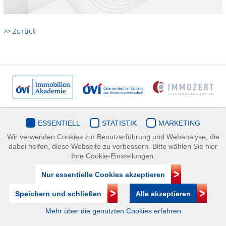
>> Zurück
Datenschutz
Kontakt
Impressum
| © ÖVI
ESSENTIELL
STATISTIK
MARKETING
Immobilienakademie
Wir verwenden Cookies zur Benutzerführung und Webanalyse, die
Mariahilfer Straße 116/2.OG/2 1070 Wien | +43(1)505 32 50 |
dabei helfen, diese Webseite zu verbessern. Bitte wählen Sie hier
immobilienakademie@ovi.at
Ihre Cookie-Einstellungen.
Nur essentielle Cookies akzeptieren
Speichern und schließen
Alle akzeptieren
Mehr über die genutzten Cookies erfahren