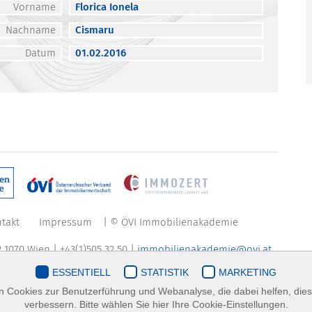
Vorname
Florica Ionela
Nachname
Cismaru
Datum
01.02.2016
takt
Impressum
| © ÖVI Immobilienakademie
 1070 Wien | +43(1)505 32 50 |
immobilienakademie@ovi.at
ESSENTIELL
STATISTIK
MARKETING
 Cookies zur Benutzerführung und Webanalyse, die dabei helfen, die
verbessern. Bitte wählen Sie hier Ihre Cookie-Einstellungen.