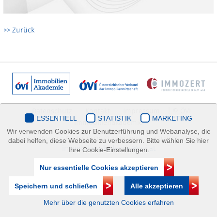
>> Zurück
Datenschutz
Kontakt
Impressum
| © ÖVI
ESSENTIELL
STATISTIK
MARKETING
Immobilienakademie
Wir verwenden Cookies zur Benutzerführung und Webanalyse, die
Mariahilfer Straße 116/2.OG/2 1070 Wien | +43(1)505 32 50 |
dabei helfen, diese Webseite zu verbessern. Bitte wählen Sie hier
immobilienakademie@ovi.at
Ihre Cookie-Einstellungen.
Nur essentielle Cookies akzeptieren
Speichern und schließen
Alle akzeptieren
Mehr über die genutzten Cookies erfahren