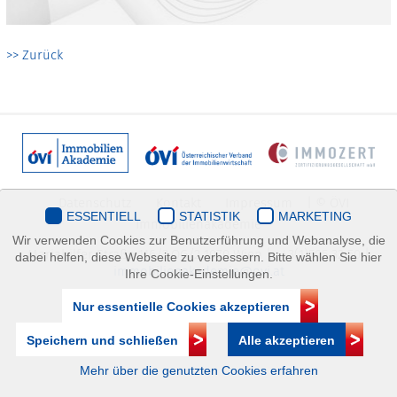
>> Zurück
Datenschutz
Kontakt
Impressum
| © ÖVI
ESSENTIELL
STATISTIK
MARKETING
Immobilienakademie
Wir verwenden Cookies zur Benutzerführung und Webanalyse, die
Mariahilfer Straße 116/2.OG/2 1070 Wien | +43(1)505 32 50 |
dabei helfen, diese Webseite zu verbessern. Bitte wählen Sie hier
immobilienakademie@ovi.at
Ihre Cookie-Einstellungen.
Nur essentielle Cookies akzeptieren
Speichern und schließen
Alle akzeptieren
Mehr über die genutzten Cookies erfahren