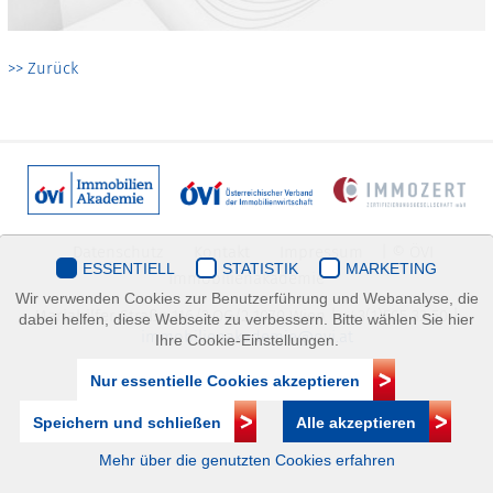
>> Zurück
Datenschutz
Kontakt
Impressum
| © ÖVI
ESSENTIELL
STATISTIK
MARKETING
Immobilienakademie
Wir verwenden Cookies zur Benutzerführung und Webanalyse, die
Mariahilfer Straße 116/2.OG/2 1070 Wien | +43(1)505 32 50 |
dabei helfen, diese Webseite zu verbessern. Bitte wählen Sie hier
immobilienakademie@ovi.at
Ihre Cookie-Einstellungen.
Nur essentielle Cookies akzeptieren
Speichern und schließen
Alle akzeptieren
Mehr über die genutzten Cookies erfahren