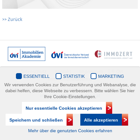
>> Zurück
Datenschutz
Kontakt
Impressum
| © ÖVI
ESSENTIELL
STATISTIK
MARKETING
Immobilienakademie
Wir verwenden Cookies zur Benutzerführung und Webanalyse, die
Mariahilfer Straße 116/2.OG/2 1070 Wien | +43(1)505 32 50 |
dabei helfen, diese Webseite zu verbessern. Bitte wählen Sie hier
immobilienakademie@ovi.at
Ihre Cookie-Einstellungen.
Nur essentielle Cookies akzeptieren
Speichern und schließen
Alle akzeptieren
Mehr über die genutzten Cookies erfahren