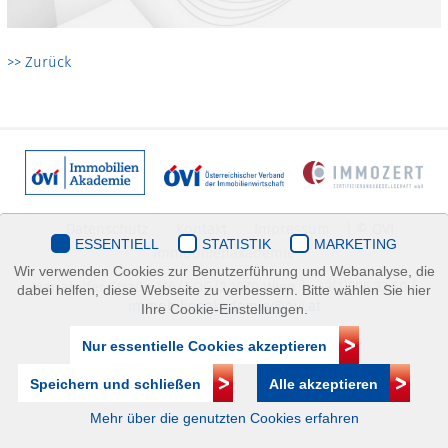
>> Zurück
Datenschutz
Kontakt
Impressum
| © ÖVI
ESSENTIELL
STATISTIK
MARKETING
Immobilienakademie
Wir verwenden Cookies zur Benutzerführung und Webanalyse, die
Mariahilfer Straße 116/2.OG/2 1070 Wien | +43(1)505 32 50 |
dabei helfen, diese Webseite zu verbessern. Bitte wählen Sie hier
immobilienakademie@ovi.at
Ihre Cookie-Einstellungen.
Nur essentielle Cookies akzeptieren
Speichern und schließen
Alle akzeptieren
Mehr über die genutzten Cookies erfahren