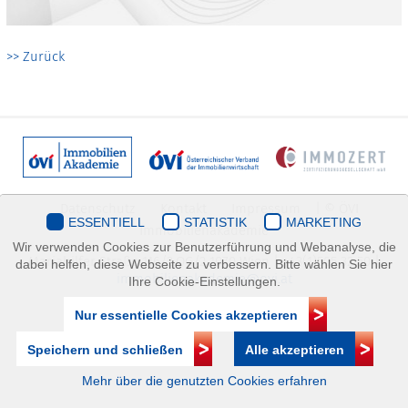
>> Zurück
Datenschutz
Kontakt
Impressum
| © ÖVI
ESSENTIELL
STATISTIK
MARKETING
Immobilienakademie
Wir verwenden Cookies zur Benutzerführung und Webanalyse, die
Mariahilfer Straße 116/2.OG/2 1070 Wien | +43(1)505 32 50 |
dabei helfen, diese Webseite zu verbessern. Bitte wählen Sie hier
immobilienakademie@ovi.at
Ihre Cookie-Einstellungen.
Nur essentielle Cookies akzeptieren
Speichern und schließen
Alle akzeptieren
Mehr über die genutzten Cookies erfahren