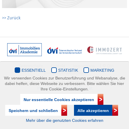
>> Zurück
Datenschutz
Kontakt
Impressum
| © ÖVI
ESSENTIELL
STATISTIK
MARKETING
Immobilienakademie
Wir verwenden Cookies zur Benutzerführung und Webanalyse, die
Mariahilfer Straße 116/2.OG/2 1070 Wien | +43(1)505 32 50 |
dabei helfen, diese Webseite zu verbessern. Bitte wählen Sie hier
immobilienakademie@ovi.at
Ihre Cookie-Einstellungen.
Nur essentielle Cookies akzeptieren
Speichern und schließen
Alle akzeptieren
Mehr über die genutzten Cookies erfahren