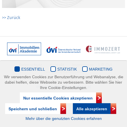
>> Zurück
Datenschutz
Kontakt
Impressum
| © ÖVI
ESSENTIELL
STATISTIK
MARKETING
Immobilienakademie
Wir verwenden Cookies zur Benutzerführung und Webanalyse, die
Mariahilfer Straße 116/2.OG/2 1070 Wien | +43(1)505 32 50 |
dabei helfen, diese Webseite zu verbessern. Bitte wählen Sie hier
immobilienakademie@ovi.at
Ihre Cookie-Einstellungen.
Nur essentielle Cookies akzeptieren
Speichern und schließen
Alle akzeptieren
Mehr über die genutzten Cookies erfahren