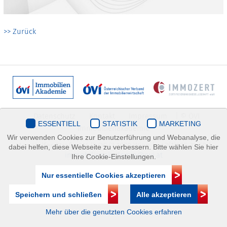
>> Zurück
Datenschutz
Kontakt
Impressum
| © ÖVI
ESSENTIELL
STATISTIK
MARKETING
Immobilienakademie
Wir verwenden Cookies zur Benutzerführung und Webanalyse, die
Mariahilfer Straße 116/2.OG/2 1070 Wien | +43(1)505 32 50 |
dabei helfen, diese Webseite zu verbessern. Bitte wählen Sie hier
immobilienakademie@ovi.at
Ihre Cookie-Einstellungen.
Nur essentielle Cookies akzeptieren
Speichern und schließen
Alle akzeptieren
Mehr über die genutzten Cookies erfahren