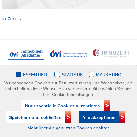
>> Zurück
Datenschutz
Kontakt
Impressum
| © ÖVI
ESSENTIELL
STATISTIK
MARKETING
Immobilienakademie
Wir verwenden Cookies zur Benutzerführung und Webanalyse, die
Mariahilfer Straße 116/2.OG/2 1070 Wien | +43(1)505 32 50 |
dabei helfen, diese Webseite zu verbessern. Bitte wählen Sie hier
immobilienakademie@ovi.at
Ihre Cookie-Einstellungen.
Nur essentielle Cookies akzeptieren
Speichern und schließen
Alle akzeptieren
Mehr über die genutzten Cookies erfahren