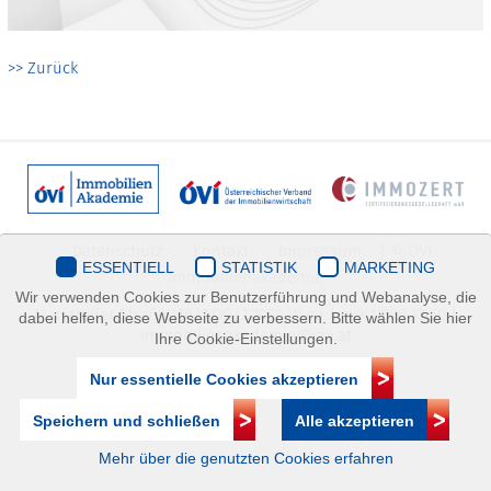
>> Zurück
Datenschutz
Kontakt
Impressum
| © ÖVI
ESSENTIELL
STATISTIK
MARKETING
Immobilienakademie
Wir verwenden Cookies zur Benutzerführung und Webanalyse, die
Mariahilfer Straße 116/2.OG/2 1070 Wien | +43(1)505 32 50 |
dabei helfen, diese Webseite zu verbessern. Bitte wählen Sie hier
immobilienakademie@ovi.at
Ihre Cookie-Einstellungen.
Nur essentielle Cookies akzeptieren
Speichern und schließen
Alle akzeptieren
Mehr über die genutzten Cookies erfahren