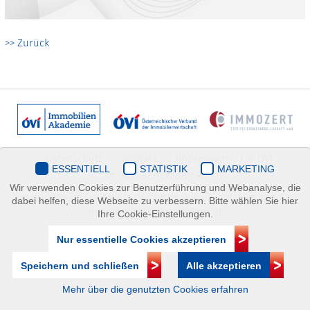
>> Zurück
Datenschutz
Kontakt
Impressum
| © ÖVI
ESSENTIELL
STATISTIK
MARKETING
Immobilienakademie
Wir verwenden Cookies zur Benutzerführung und Webanalyse, die
Mariahilfer Straße 116/2.OG/2 1070 Wien | +43(1)505 32 50 |
dabei helfen, diese Webseite zu verbessern. Bitte wählen Sie hier
immobilienakademie@ovi.at
Ihre Cookie-Einstellungen.
Nur essentielle Cookies akzeptieren
Speichern und schließen
Alle akzeptieren
Mehr über die genutzten Cookies erfahren