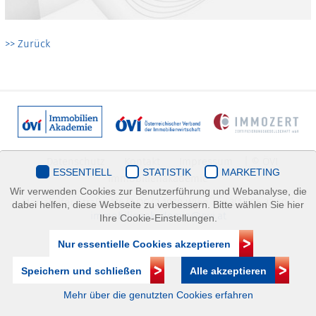
>> Zurück
Datenschutz
Kontakt
Impressum
| © ÖVI
ESSENTIELL
STATISTIK
MARKETING
Immobilienakademie
Wir verwenden Cookies zur Benutzerführung und Webanalyse, die
Mariahilfer Straße 116/2.OG/2 1070 Wien | +43(1)505 32 50 |
dabei helfen, diese Webseite zu verbessern. Bitte wählen Sie hier
immobilienakademie@ovi.at
Ihre Cookie-Einstellungen.
Nur essentielle Cookies akzeptieren
Speichern und schließen
Alle akzeptieren
Mehr über die genutzten Cookies erfahren