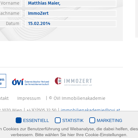
Vorname
Matthias Maier,
Nachname
ImmoZert
Datum
15.02.2014
takt
Impressum
| © ÖVI Immobilienakademie
 1070 Wien | +43(1)505 32 50 |
immobilienakademie@ovi.at
ESSENTIELL
STATISTIK
MARKETING
 Cookies zur Benutzerführung und Webanalyse, die dabei helfen, die
verbessern. Bitte wählen Sie hier Ihre Cookie-Einstellungen.