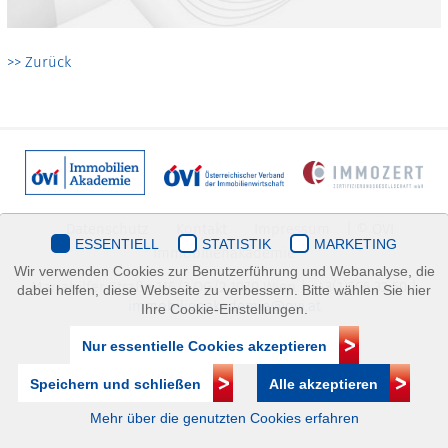
>> Zurück
Datenschutz
Kontakt
Impressum
| © ÖVI
ESSENTIELL
STATISTIK
MARKETING
Immobilienakademie
Wir verwenden Cookies zur Benutzerführung und Webanalyse, die
Mariahilfer Straße 116/2.OG/2 1070 Wien | +43(1)505 32 50 |
dabei helfen, diese Webseite zu verbessern. Bitte wählen Sie hier
immobilienakademie@ovi.at
Ihre Cookie-Einstellungen.
Nur essentielle Cookies akzeptieren
Speichern und schließen
Alle akzeptieren
Mehr über die genutzten Cookies erfahren