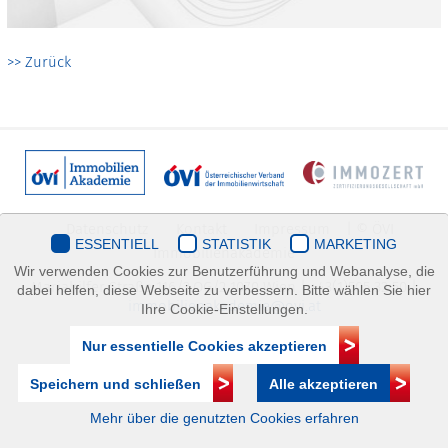
>> Zurück
Datenschutz
Kontakt
Impressum
| © ÖVI
ESSENTIELL
STATISTIK
MARKETING
Immobilienakademie
Wir verwenden Cookies zur Benutzerführung und Webanalyse, die
Mariahilfer Straße 116/2.OG/2 1070 Wien | +43(1)505 32 50 |
dabei helfen, diese Webseite zu verbessern. Bitte wählen Sie hier
immobilienakademie@ovi.at
Ihre Cookie-Einstellungen.
Nur essentielle Cookies akzeptieren
Speichern und schließen
Alle akzeptieren
Mehr über die genutzten Cookies erfahren