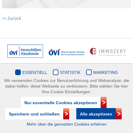
>> Zurück
Datenschutz
Kontakt
Impressum
| © ÖVI
ESSENTIELL
STATISTIK
MARKETING
Immobilienakademie
Wir verwenden Cookies zur Benutzerführung und Webanalyse, die
Mariahilfer Straße 116/2.OG/2 1070 Wien | +43(1)505 32 50 |
dabei helfen, diese Webseite zu verbessern. Bitte wählen Sie hier
immobilienakademie@ovi.at
Ihre Cookie-Einstellungen.
Nur essentielle Cookies akzeptieren
Speichern und schließen
Alle akzeptieren
Mehr über die genutzten Cookies erfahren