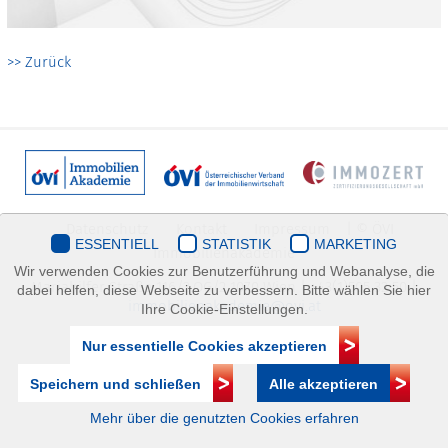
>> Zurück
Datenschutz
Kontakt
Impressum
| © ÖVI
ESSENTIELL
STATISTIK
MARKETING
Immobilienakademie
Wir verwenden Cookies zur Benutzerführung und Webanalyse, die
Mariahilfer Straße 116/2.OG/2 1070 Wien | +43(1)505 32 50 |
dabei helfen, diese Webseite zu verbessern. Bitte wählen Sie hier
immobilienakademie@ovi.at
Ihre Cookie-Einstellungen.
Nur essentielle Cookies akzeptieren
Speichern und schließen
Alle akzeptieren
Mehr über die genutzten Cookies erfahren