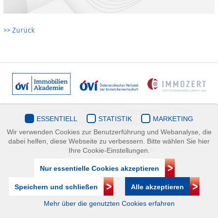
>> Zurück
Datenschutz
Kontakt
Impressum
| © ÖVI
ESSENTIELL
STATISTIK
MARKETING
Immobilienakademie
Wir verwenden Cookies zur Benutzerführung und Webanalyse, die
Mariahilfer Straße 116/2.OG/2 1070 Wien | +43(1)505 32 50 |
dabei helfen, diese Webseite zu verbessern. Bitte wählen Sie hier
immobilienakademie@ovi.at
Ihre Cookie-Einstellungen.
Nur essentielle Cookies akzeptieren
Speichern und schließen
Alle akzeptieren
Mehr über die genutzten Cookies erfahren