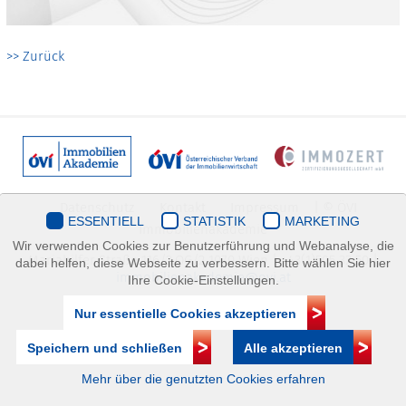
>> Zurück
Datenschutz
Kontakt
Impressum
| © ÖVI
ESSENTIELL
STATISTIK
MARKETING
Immobilienakademie
Wir verwenden Cookies zur Benutzerführung und Webanalyse, die
Mariahilfer Straße 116/2.OG/2 1070 Wien | +43(1)505 32 50 |
dabei helfen, diese Webseite zu verbessern. Bitte wählen Sie hier
immobilienakademie@ovi.at
Ihre Cookie-Einstellungen.
Nur essentielle Cookies akzeptieren
Speichern und schließen
Alle akzeptieren
Mehr über die genutzten Cookies erfahren