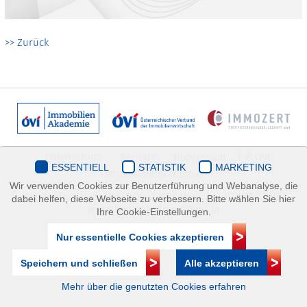
>> Zurück
Datenschutz
Kontakt
Impressum
| © ÖVI
ESSENTIELL
STATISTIK
MARKETING
Immobilienakademie
Wir verwenden Cookies zur Benutzerführung und Webanalyse, die
Mariahilfer Straße 116/2.OG/2 1070 Wien | +43(1)505 32 50 |
dabei helfen, diese Webseite zu verbessern. Bitte wählen Sie hier
immobilienakademie@ovi.at
Ihre Cookie-Einstellungen.
Nur essentielle Cookies akzeptieren
Speichern und schließen
Alle akzeptieren
Mehr über die genutzten Cookies erfahren