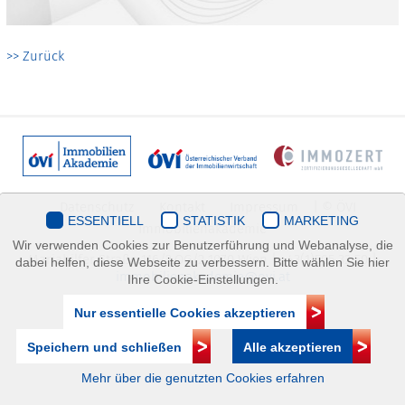
>> Zurück
Datenschutz
Kontakt
Impressum
| © ÖVI
ESSENTIELL
STATISTIK
MARKETING
Immobilienakademie
Wir verwenden Cookies zur Benutzerführung und Webanalyse, die
Mariahilfer Straße 116/2.OG/2 1070 Wien | +43(1)505 32 50 |
dabei helfen, diese Webseite zu verbessern. Bitte wählen Sie hier
immobilienakademie@ovi.at
Ihre Cookie-Einstellungen.
Nur essentielle Cookies akzeptieren
Speichern und schließen
Alle akzeptieren
Mehr über die genutzten Cookies erfahren