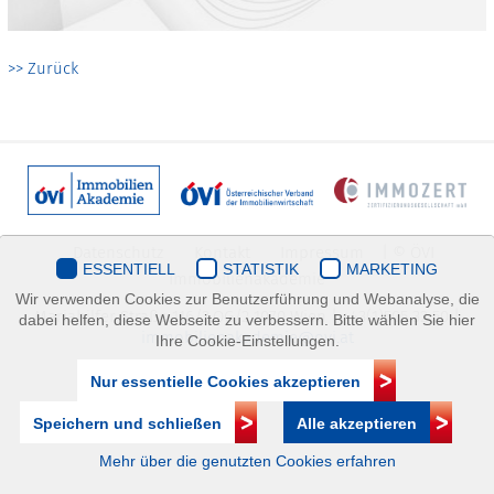
>> Zurück
Datenschutz
Kontakt
Impressum
| © ÖVI
ESSENTIELL
STATISTIK
MARKETING
Immobilienakademie
Wir verwenden Cookies zur Benutzerführung und Webanalyse, die
Mariahilfer Straße 116/2.OG/2 1070 Wien | +43(1)505 32 50 |
dabei helfen, diese Webseite zu verbessern. Bitte wählen Sie hier
immobilienakademie@ovi.at
Ihre Cookie-Einstellungen.
Nur essentielle Cookies akzeptieren
Speichern und schließen
Alle akzeptieren
Mehr über die genutzten Cookies erfahren