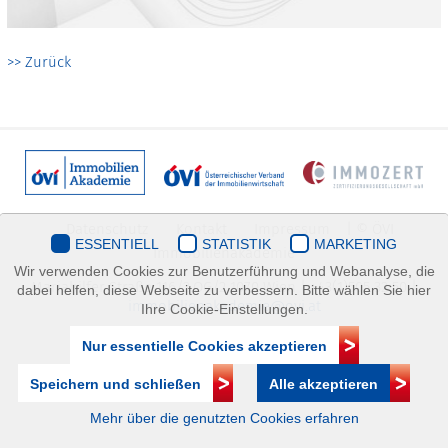
>> Zurück
Datenschutz
Kontakt
Impressum
| © ÖVI
ESSENTIELL
STATISTIK
MARKETING
Immobilienakademie
Wir verwenden Cookies zur Benutzerführung und Webanalyse, die
Mariahilfer Straße 116/2.OG/2 1070 Wien | +43(1)505 32 50 |
dabei helfen, diese Webseite zu verbessern. Bitte wählen Sie hier
immobilienakademie@ovi.at
Ihre Cookie-Einstellungen.
Nur essentielle Cookies akzeptieren
Speichern und schließen
Alle akzeptieren
Mehr über die genutzten Cookies erfahren