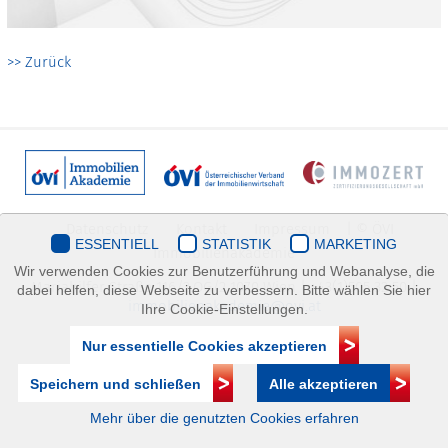
>> Zurück
Datenschutz
Kontakt
Impressum
| © ÖVI
ESSENTIELL
STATISTIK
MARKETING
Immobilienakademie
Wir verwenden Cookies zur Benutzerführung und Webanalyse, die
Mariahilfer Straße 116/2.OG/2 1070 Wien | +43(1)505 32 50 |
dabei helfen, diese Webseite zu verbessern. Bitte wählen Sie hier
immobilienakademie@ovi.at
Ihre Cookie-Einstellungen.
Nur essentielle Cookies akzeptieren
Speichern und schließen
Alle akzeptieren
Mehr über die genutzten Cookies erfahren