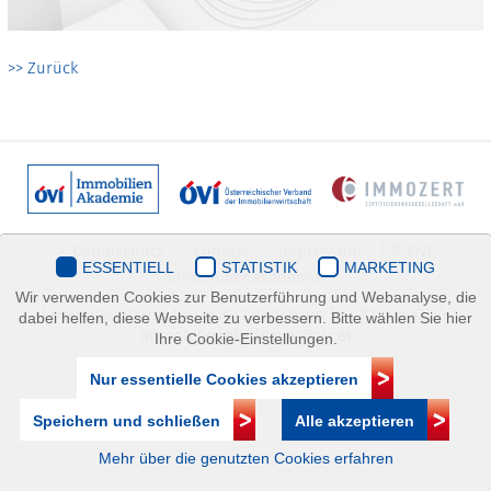
>> Zurück
Datenschutz
Kontakt
Impressum
| © ÖVI
ESSENTIELL
STATISTIK
MARKETING
Immobilienakademie
Wir verwenden Cookies zur Benutzerführung und Webanalyse, die
Mariahilfer Straße 116/2.OG/2 1070 Wien | +43(1)505 32 50 |
dabei helfen, diese Webseite zu verbessern. Bitte wählen Sie hier
immobilienakademie@ovi.at
Ihre Cookie-Einstellungen.
Nur essentielle Cookies akzeptieren
Speichern und schließen
Alle akzeptieren
Mehr über die genutzten Cookies erfahren