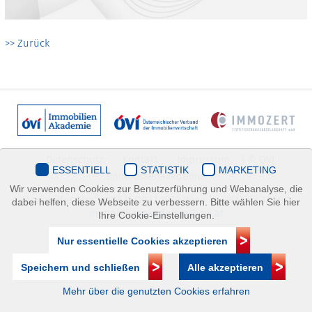
>> Zurück
Datenschutz
Kontakt
Impressum
| © ÖVI
ESSENTIELL
STATISTIK
MARKETING
Immobilienakademie
Wir verwenden Cookies zur Benutzerführung und Webanalyse, die
Mariahilfer Straße 116/2.OG/2 1070 Wien | +43(1)505 32 50 |
dabei helfen, diese Webseite zu verbessern. Bitte wählen Sie hier
immobilienakademie@ovi.at
Ihre Cookie-Einstellungen.
Nur essentielle Cookies akzeptieren
Speichern und schließen
Alle akzeptieren
Mehr über die genutzten Cookies erfahren