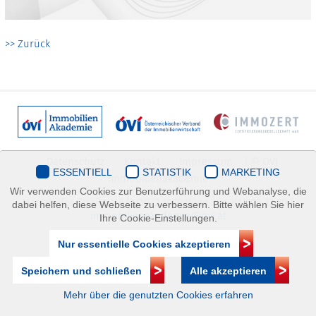
>> Zurück
Datenschutz
Kontakt
Impressum
| © ÖVI
ESSENTIELL
STATISTIK
MARKETING
Immobilienakademie
Wir verwenden Cookies zur Benutzerführung und Webanalyse, die
Mariahilfer Straße 116/2.OG/2 1070 Wien | +43(1)505 32 50 |
dabei helfen, diese Webseite zu verbessern. Bitte wählen Sie hier
immobilienakademie@ovi.at
Ihre Cookie-Einstellungen.
Nur essentielle Cookies akzeptieren
Speichern und schließen
Alle akzeptieren
Mehr über die genutzten Cookies erfahren