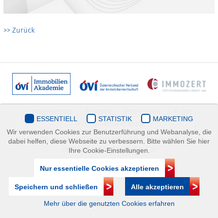
>> Zurück
Datenschutz
Kontakt
Impressum
| © ÖVI
ESSENTIELL
STATISTIK
MARKETING
Immobilienakademie
Wir verwenden Cookies zur Benutzerführung und Webanalyse, die
Mariahilfer Straße 116/2.OG/2 1070 Wien | +43(1)505 32 50 |
dabei helfen, diese Webseite zu verbessern. Bitte wählen Sie hier
immobilienakademie@ovi.at
Ihre Cookie-Einstellungen.
Nur essentielle Cookies akzeptieren
Speichern und schließen
Alle akzeptieren
Mehr über die genutzten Cookies erfahren