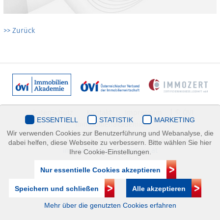
>> Zurück
Datenschutz
Kontakt
Impressum
| © ÖVI
ESSENTIELL
STATISTIK
MARKETING
Immobilienakademie
Wir verwenden Cookies zur Benutzerführung und Webanalyse, die
Mariahilfer Straße 116/2.OG/2 1070 Wien | +43(1)505 32 50 |
dabei helfen, diese Webseite zu verbessern. Bitte wählen Sie hier
immobilienakademie@ovi.at
Ihre Cookie-Einstellungen.
Nur essentielle Cookies akzeptieren
Speichern und schließen
Alle akzeptieren
Mehr über die genutzten Cookies erfahren