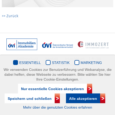
>> Zurück
Datenschutz
Kontakt
Impressum
| © ÖVI
ESSENTIELL
STATISTIK
MARKETING
Immobilienakademie
Wir verwenden Cookies zur Benutzerführung und Webanalyse, die
Mariahilfer Straße 116/2.OG/2 1070 Wien | +43(1)505 32 50 |
dabei helfen, diese Webseite zu verbessern. Bitte wählen Sie hier
immobilienakademie@ovi.at
Ihre Cookie-Einstellungen.
Nur essentielle Cookies akzeptieren
Speichern und schließen
Alle akzeptieren
Mehr über die genutzten Cookies erfahren