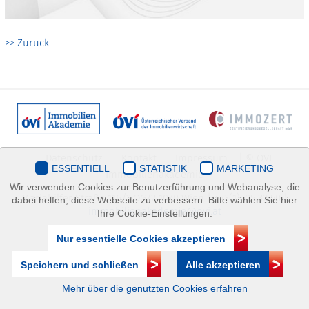
>> Zurück
Datenschutz
Kontakt
Impressum
| © ÖVI
ESSENTIELL
STATISTIK
MARKETING
Immobilienakademie
Wir verwenden Cookies zur Benutzerführung und Webanalyse, die
Mariahilfer Straße 116/2.OG/2 1070 Wien | +43(1)505 32 50 |
dabei helfen, diese Webseite zu verbessern. Bitte wählen Sie hier
immobilienakademie@ovi.at
Ihre Cookie-Einstellungen.
Nur essentielle Cookies akzeptieren
Speichern und schließen
Alle akzeptieren
Mehr über die genutzten Cookies erfahren