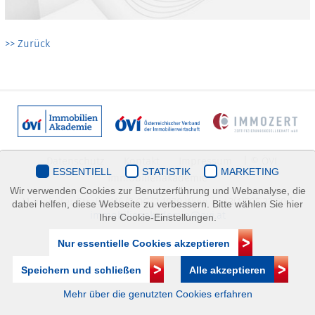
>> Zurück
Datenschutz
Kontakt
Impressum
| © ÖVI
ESSENTIELL
STATISTIK
MARKETING
Immobilienakademie
Wir verwenden Cookies zur Benutzerführung und Webanalyse, die
Mariahilfer Straße 116/2.OG/2 1070 Wien | +43(1)505 32 50 |
dabei helfen, diese Webseite zu verbessern. Bitte wählen Sie hier
immobilienakademie@ovi.at
Ihre Cookie-Einstellungen.
Nur essentielle Cookies akzeptieren
Speichern und schließen
Alle akzeptieren
Mehr über die genutzten Cookies erfahren