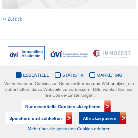
>> Zurück
Datenschutz
Kontakt
Impressum
| © ÖVI
ESSENTIELL
STATISTIK
MARKETING
Immobilienakademie
Wir verwenden Cookies zur Benutzerführung und Webanalyse, die
Mariahilfer Straße 116/2.OG/2 1070 Wien | +43(1)505 32 50 |
dabei helfen, diese Webseite zu verbessern. Bitte wählen Sie hier
immobilienakademie@ovi.at
Ihre Cookie-Einstellungen.
Nur essentielle Cookies akzeptieren
Speichern und schließen
Alle akzeptieren
Mehr über die genutzten Cookies erfahren