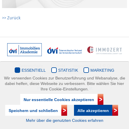
>> Zurück
Datenschutz
Kontakt
Impressum
| © ÖVI
ESSENTIELL
STATISTIK
MARKETING
Immobilienakademie
Wir verwenden Cookies zur Benutzerführung und Webanalyse, die
Mariahilfer Straße 116/2.OG/2 1070 Wien | +43(1)505 32 50 |
dabei helfen, diese Webseite zu verbessern. Bitte wählen Sie hier
immobilienakademie@ovi.at
Ihre Cookie-Einstellungen.
Nur essentielle Cookies akzeptieren
Speichern und schließen
Alle akzeptieren
Mehr über die genutzten Cookies erfahren